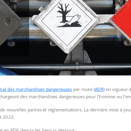
ional des marchandises dangereuses
par route (
ADR
) en vigueur 
échargeant des marchandises dangereuses pour l’homme ou l’env
e nouvelles parties et réglementations. La dernière mise à jour 
et 2023.
 en PDF depuis les liens ci-dessous :