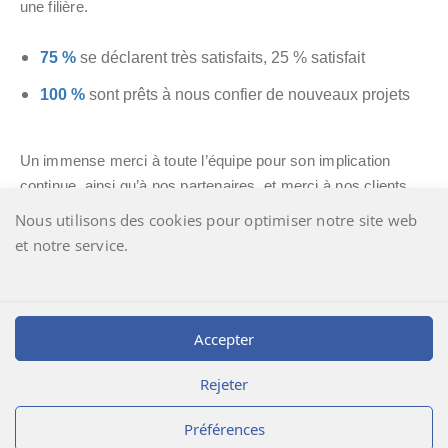
une filière.
75 %
se déclarent très satisfaits, 25 % satisfait
100 %
sont prêts à nous confier de nouveaux projets
Un immense merci à toute l’équipe pour son implication
continue, ainsi qu’à nos partenaires, et merci à nos clients
pour leur confiance renouvelée.
Pour plus d’informations sur
Nous utilisons des cookies pour optimiser notre site web
nos actualités et nos évènements, retrouvez nous sur notre
et notre service.
page LinkedIn :
Laboratoire LEREM
Accepter
Rejeter
Préférences
Déclic Informatique
@2026 | Laboratoire LEREM