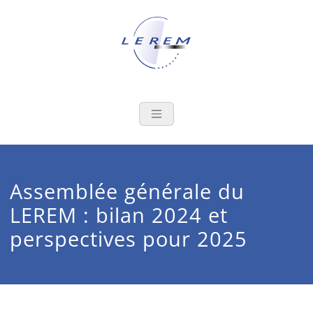
Skip
to
content
LEREM
Le laboratoire au service de la
filière de l'emballage
métallique
Assemblée générale du
LEREM : bilan 2024 et
perspectives pour 2025