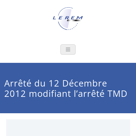
Skip
to
content
LEREM
Le laboratoire au service de la
filière de l'emballage
métallique
Arrêté du 12 Décembre
2012 modifiant l’arrêté TMD