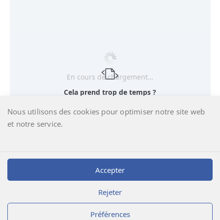
En cours de chargement…
Cela prend trop de temps ?
Nous utilisons des cookies pour optimiser notre site web
Recharger le document
|
Ouvrir dans un nouvel onglet
et notre service.
Télécharger [305.27 KB]
Accepter
Rejeter
Préférences
Déclic Informatique
@2026 | Laboratoire LEREM