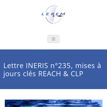
Skip
to
content
LEREM
Le laboratoire au service de la
filière de l'emballage
métallique
Lettre INERIS n°235, mises à
jours clés REACH & CLP