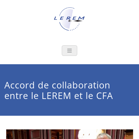
Skip
to
content
LEREM
Le laboratoire au service de la
filière de l'emballage
métallique
Accord de collaboration
entre le LEREM et le CFA