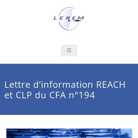
Skip
to
content
LEREM
Le laboratoire au service de la
filière de l'emballage
métallique
Lettre d’information REACH
et CLP du CFA n°194